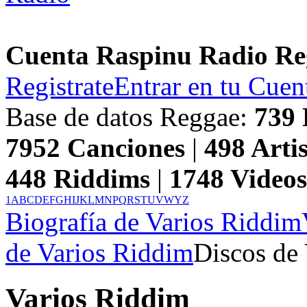
Cuenta Raspinu Radio Re
Registrate
Entrar en tu Cuen
Base de datos Reggae:
739
7952
Canciones
|
498
Artis
448
Riddims
|
1748
Video
1
A
B
C
D
E
F
G
H
I
J
K
L
M
N
P
Q
R
S
T
U
V
W
Y
Z
Biografía de Varios Riddim
de Varios Riddim
Discos de 
Varios Riddim