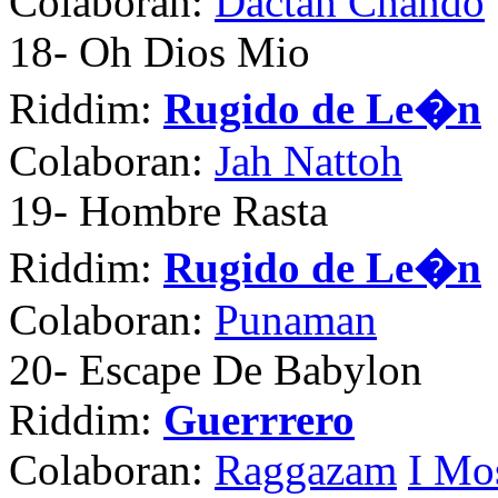
Colaboran:
Dactah Chando
18
- Oh Dios Mio
Riddim:
Rugido de Le�n
Colaboran:
Jah Nattoh
19
- Hombre Rasta
Riddim:
Rugido de Le�n
Colaboran:
Punaman
20
- Escape De Babylon
Riddim:
Guerrrero
Colaboran:
Raggazam
I Mo