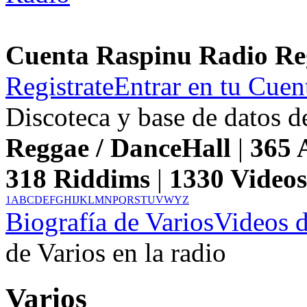
Cuenta Raspinu Radio Re
Registrate
Entrar en tu Cuen
Discoteca y base de datos 
Reggae / DanceHall
|
365
A
318
Riddims
|
1330
Video
1
A
B
C
D
E
F
G
H
I
J
K
L
M
N
P
Q
R
S
T
U
V
W
Y
Z
Biografía de Varios
Videos d
de Varios en la radio
Varios