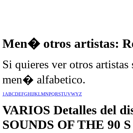
Men� otros artistas: R
Si quieres ver otros artistas
men� alfabetico.
1
A
B
C
D
E
F
G
H
I
J
K
L
M
N
P
Q
R
S
T
U
V
W
Y
Z
VARIOS
Detalles del 
SOUNDS OF THE 90 S