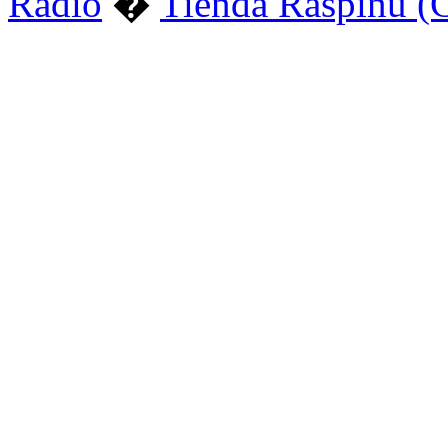
Radio
�
Tienda Raspinu (C