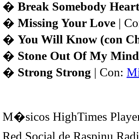
�
Break Somebody Heart
�
Missing Your Love
| C
�
You Will Know (con C
�
Stone Out Of My Mind 
�
Strong Strong
| Con:
Mi
M�sicos HighTimes Player
Red Social de Raspinu Radi