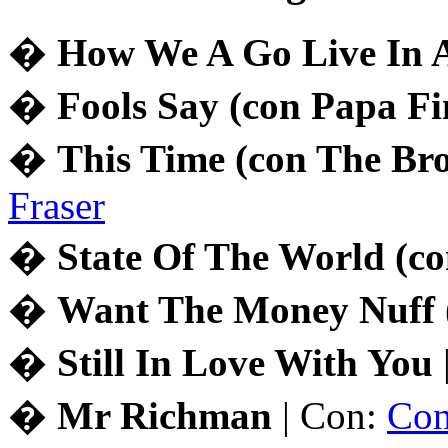
�
How We A Go Live In A
�
Fools Say (con Papa Fi
�
This Time (con The Br
Fraser
�
State Of The World (c
�
Want The Money Nuff 
�
Still In Love With You
�
Mr Richman
| Con:
Con