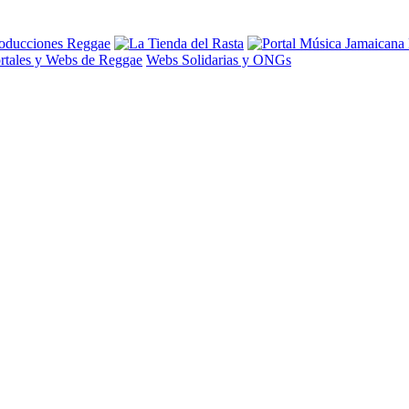
rtales y Webs de Reggae
Webs Solidarias y ONGs