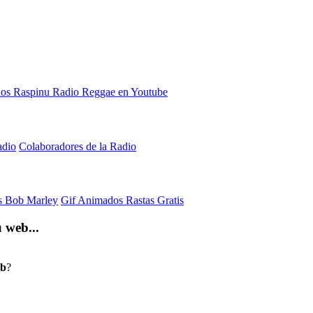
adio
Colaboradores de la Radio
is Bob Marley
Gif Animados Rastas Gratis
 web...
eb
?