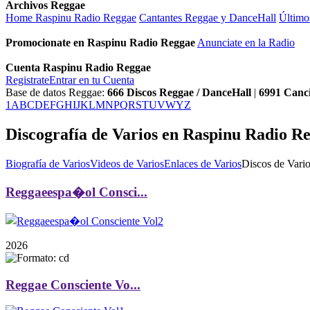
Archivos Reggae
Home Raspinu Radio Reggae
Cantantes Reggae y DanceHall
Último
Promocionate en Raspinu Radio Reggae
Anunciate en la Radio
Cuenta Raspinu Radio Reggae
Registrate
Entrar en tu Cuenta
Base de datos Reggae:
666
Discos Reggae / DanceHall
|
6991
Canc
1
A
B
C
D
E
F
G
H
I
J
K
L
M
N
P
Q
R
S
T
U
V
W
Y
Z
Discografía de Varios en Raspinu Radio R
Biografía de Varios
Videos de Varios
Enlaces de Varios
Discos de Vario
Reggaeespa�ol Consci...
2026
Reggae Consciente Vo...