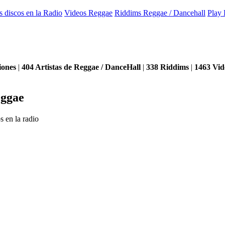
s discos en la Radio
Videos Reggae
Riddims Reggae / Dancehall
Play 
iones
|
404
Artistas de Reggae / DanceHall
|
338
Riddims
|
1463
Vid
eggae
s en la radio