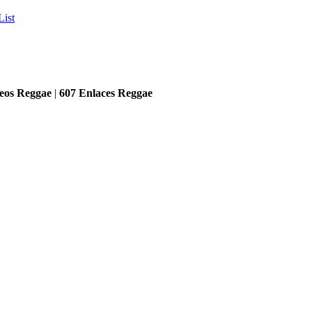
List
eos Reggae
|
607
Enlaces Reggae