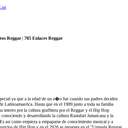
List
eos Reggae
|
785
Enlaces Reggae
especial ya que a la edad de un a�o fue cuando sus padres deciden
de Latinoamaerica. Hasta que en el 1989 junto a toda su familia
u interes por la cultura graffitera por el Reggae y el Hip Hop
 conociendo y desarrollando la cultura Rastafari Jamaicana y la
s. Es asi como empieza a empaparse de conocimiento musical y a
proyectos de Hip Hop y en el 2026 se presenta en el "Uppsala Reggae