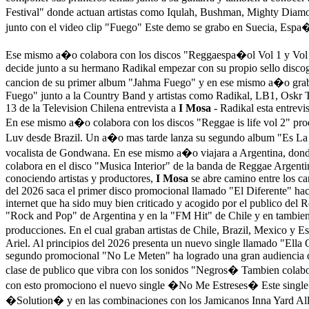
Festival" donde actuan artistas como Iqulah, Bushman, Mighty Diam
junto con el video clip "Fuego" Este demo se grabo en Suecia, Espa�
Ese mismo a�o colabora con los discos "Reggaespa�ol Vol 1 y Vol 2
decide junto a su hermano Radikal empezar con su propio sello discog
cancion de su primer album "Jahma Fuego" y en ese mismo a�o graban
Fuego" junto a la Country Band y artistas como Radikal, LB1, Oskr T
13 de la Television Chilena entrevista a
I Mosa
- Radikal esta entrevi
En ese mismo a�o colabora con los discos "Reggae is life vol 2" 
Luv desde Brazil. Un a�o mas tarde lanza su segundo album "Es La 
vocalista de Gondwana. En ese mismo a�o viajara a Argentina, donde
colabora en el disco "Musica Interior" de la banda de Reggae Argent
conociendo artistas y productores,
I Mosa
se abre camino entre los ca
del 2026 saca el primer disco promocional llamado "El Diferente" haci
internet que ha sido muy bien criticado y acogido por el publico del
"Rock and Pop" de Argentina y en la "FM Hit" de Chile y en tambien
producciones. En el cual graban artistas de Chile, Brazil, Mexico y
Ariel. Al principios del 2026 presenta un nuevo single llamado "Ella
segundo promocional "No Le Meten" ha logrado una gran audiencia den
clase de publico que vibra con los sonidos "Negros� Tambien colab
con esto promociono el nuevo single �No Me Estreses� Este single
�Solution� y en las combinaciones con los Jamicanos Inna Yard All