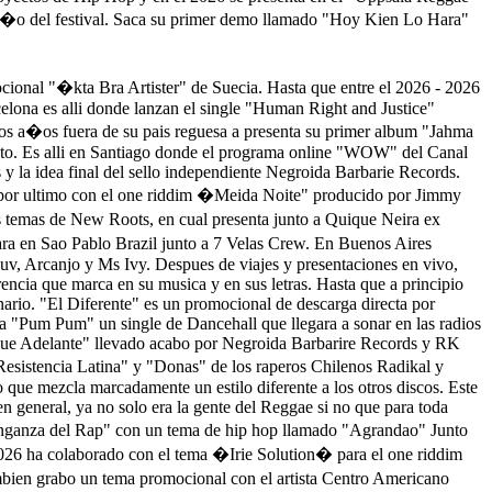
a�o del festival. Saca su primer demo llamado "Hoy Kien Lo Hara"
nal "�kta Bra Artister" de Suecia. Hasta que entre el 2026 - 2026
elona es alli donde lanzan el single "Human Right and Justice"
os a�os fuera de su pais reguesa a presenta su primer album "Jahma
ento. Es alli en Santiago donde el programa online "WOW" del Canal
 y la idea final del sello independiente Negroida Barbarie Records.
por ultimo con el one riddim �Meida Noite" producido por Jimmy
temas de New Roots, en cual presenta junto a Quique Neira ex
ra en Sao Pablo Brazil junto a 7 Velas Crew. En Buenos Aires
v, Arcanjo y Ms Ivy. Despues de viajes y presentaciones en vivo,
rencia que marca en su musica y en sus letras. Hasta que a principio
nario. "El Diferente" es un promocional de descarga directa por
ma "Pum Pum" un single de Dancehall que llegara a sonar en las radios
igue Adelante" llevado acabo por Negroida Barbarire Records y RK
esistencia Latina" y "Donas" de los raperos Chilenos Radikal y
que mezcla marcadamente un estilo diferente a los otros discos. Este
general, ya no solo era la gente del Reggae si no que para toda
enganza del Rap" con un tema de hip hop llamado "Agrandao" Junto
26 ha colaborado con el tema �Irie Solution� para el one riddim
bien grabo un tema promocional con el artista Centro Americano