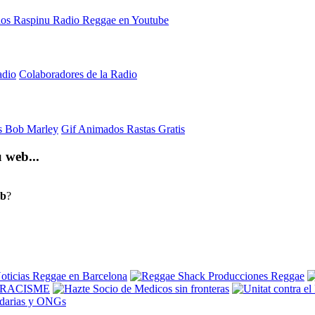
adio
Colaboradores de la Radio
is Bob Marley
Gif Animados Rastas Gratis
 web...
eb
?
idarias y ONGs