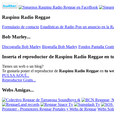
Raspinu Radio Reggae
Formulario de contacto
Estadísticas de Radio
Pon un anuncio en la R
Bob Marley...
Discografía Bob Marley
Biografía Bob Marley
Fondos Pantalla Grat
Inserta el reproductor de Raspinu Radio Reggae en tu
Tienes un web o un blog?
Te gustaría poner el reproductor de
Raspinu Radio Reggae
en
tu w
PULSA AQUÍ...
Reproductor Gratis...
Webs Amigas...
Promoter - Promotores Reggae
Portales y Webs de Reggae
Webs Sol