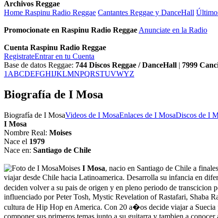
Archivos Reggae
Home Raspinu Radio Reggae
Cantantes Reggae y DanceHall
Último
Promocionate en Raspinu Radio Reggae
Anunciate en la Radio
Cuenta Raspinu Radio Reggae
Registrate
Entrar en tu Cuenta
Base de datos Reggae:
744
Discos Reggae / DanceHall
|
7999
Canc
1
A
B
C
D
E
F
G
H
I
J
K
L
M
N
P
Q
R
S
T
U
V
W
Y
Z
Biografía de I Mosa
Biografía de I Mosa
Videos de I Mosa
Enlaces de I Mosa
Discos de I M
I Mosa
Nombre Real:
Moises
Nace el
1979
Nace en:
Santiago de Chile
Moises
I Mosa
, nacio en Santiago de Chile a final
viajar desde Chile hacia Latinoamerica. Desarrolla su infancia en dif
deciden volver a su pais de origen y en pleno periodo de transcicion p
influenciado por Peter Tosh, Mystic Revelation of Rastafari, Shaba Ra
cultura de Hip Hop en America. Con 20 a�os decide viajar a Suecia pa
componer sus primeros temas junto a su guitarra y tambien a conocer 