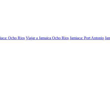
iaca: Ocho Rios
Viajar a Jamaica Ocho Rios
Jamiaca: Port Antonio
Jam