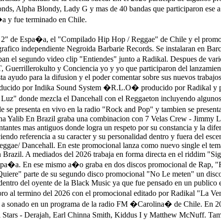
onds, Alpha Blondy, Lady G y mas de 40 bandas que participaron ese 
a y fue terminado en Chile.
" de Espa�a, el "Compilado Hip Hop / Reggae" de Chile y el promocio
rafico independiente Negroida Barbarie Records. Se instalaran en Barc
 el segundo video clip "Entiendes" junto a Radikal. Despues de vari
, Guerrillerokulto y Conciencia yo y yo que participaron del lanzami
sta ayudo para la difusion y el poder comentar sobre sus nuevos trabajos
producido por Indika Sound System �R.L.O� producido por Radikal y 
Luz" donde mezcla el Dancehall con el Reggaeton incluyendo algunos 
 se presenta en vivo en la radio "Rock and Pop" y tambien se presenta
ina Yalib En Brazil graba una combinacion con 7 Velas Crew - Jimmy Lu
ntantes mas antiguos donde logra un respeto por su constancia y la dife
endo referencia a su caracter y su personalidad dentro y fuera del esce
 Reggae/ Dancehall. En este promocional lanza como nuevo single el te
 Brazil. A mediados del 2026 trabaja en forma directa en el riddim "S
 Espa�a. En ese mismo a�o graba en dos discos promocional de Rap, "R
 Quiere" parte de su segundo disco promocional "No Le meten" un disco 
tro del oyente de la Black Music ya que fue pensado en un publico en 
oro al termino del 2026 con el promocional editado por Radikal "La V
 a sonado en un programa de la radio FM �Carolina� de Chile. En 20
 Stars - Derajah, Earl Chinna Smith, Kiddus I y Matthew McNuff. Tam