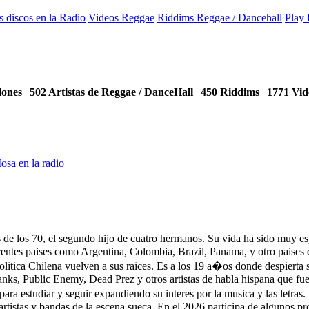
s discos en la Radio
Videos Reggae
Riddims Reggae / Dancehall
Play 
iones
|
502
Artistas de Reggae / DanceHall
|
450
Riddims
|
1771
Vid
osa en la radio
es de los 70, el segundo hijo de cuatro hermanos. Su vida ha sido muy 
erentes paises como Argentina, Colombia, Brazil, Panama, y otro paises 
olitica Chilena vuelven a sus raices. Es a los 19 a�os donde despierta s
nks, Public Enemy, Dead Prez y otros artistas de habla hispana que fue
ra estudiar y seguir expandiendo su interes por la musica y las letra
artistas y bandas de la escena sueca. En el 2026 participa de algunos 