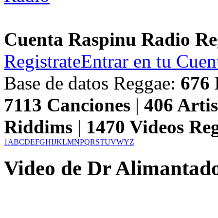
Cuenta Raspinu Radio Re
Registrate
Entrar en tu Cuen
Base de datos Reggae:
676
7113
Canciones
|
406
Artis
Riddims
|
1470
Videos Re
1
A
B
C
D
E
F
G
H
I
J
K
L
M
N
P
Q
R
S
T
U
V
W
Y
Z
Video de Dr Alimantad