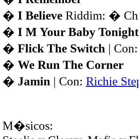
�
I Believe
Riddim: �
Ch
�
I M Your Baby Tonight
�
Flick The Switch
| Con
�
We Run The Corner
�
Jamin
| Con:
Richie Ste
M�sicos: