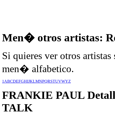
Men� otros artistas: R
Si quieres ver otros artistas
men� alfabetico.
1
A
B
C
D
E
F
G
H
I
J
K
L
M
N
P
Q
R
S
T
U
V
W
Y
Z
FRANKIE PAUL
Detal
TALK