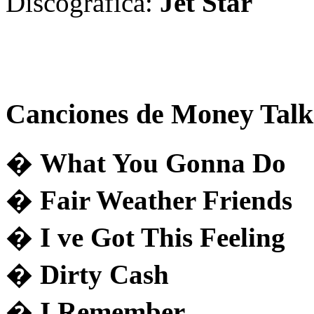
Discográfica:
Jet Star
Canciones de Money Talk.
�
What You Gonna Do
�
Fair Weather Friends
�
I ve Got This Feeling
�
Dirty Cash
�
I Remember