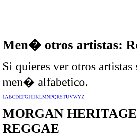
Men� otros artistas: R
Si quieres ver otros artistas
men� alfabetico.
1
A
B
C
D
E
F
G
H
I
J
K
L
M
N
P
Q
R
S
T
U
V
W
Y
Z
MORGAN HERITAGE
REGGAE