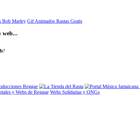
is Bob Marley
Gif Animados Rastas Gratis
 web...
eb
?
rtales y Webs de Reggae
Webs Solidarias y ONGs