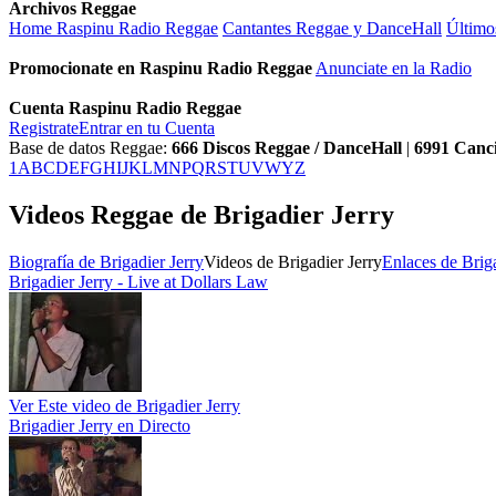
Archivos Reggae
Home Raspinu Radio Reggae
Cantantes Reggae y DanceHall
Último
Promocionate en Raspinu Radio Reggae
Anunciate en la Radio
Cuenta Raspinu Radio Reggae
Registrate
Entrar en tu Cuenta
Base de datos Reggae:
666
Discos Reggae / DanceHall
|
6991
Canc
1
A
B
C
D
E
F
G
H
I
J
K
L
M
N
P
Q
R
S
T
U
V
W
Y
Z
Videos Reggae de Brigadier Jerry
Biografía de Brigadier Jerry
Videos de Brigadier Jerry
Enlaces de Briga
Brigadier Jerry - Live at Dollars Law
Ver Este video de Brigadier Jerry
Brigadier Jerry en Directo