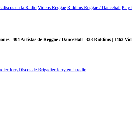
s discos en la Radio
Videos Reggae
Riddims Reggae / Dancehall
Play 
iones
|
404
Artistas de Reggae / DanceHall
|
338
Riddims
|
1463
Vid
dier Jerry
Discos de Brigadier Jerry en la radio