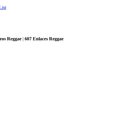
List
eos Reggae
|
607
Enlaces Reggae