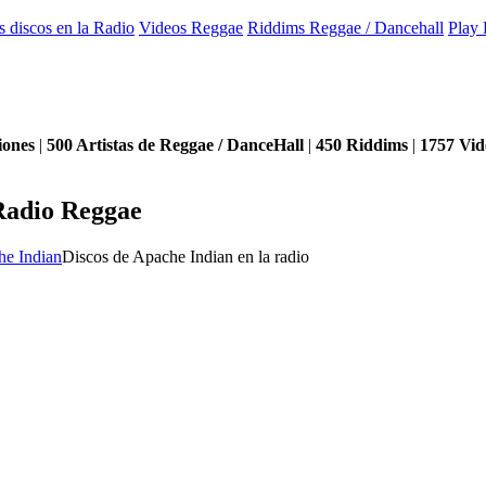
s discos en la Radio
Videos Reggae
Riddims Reggae / Dancehall
Play 
iones
|
500
Artistas de Reggae / DanceHall
|
450
Riddims
|
1757
Vid
Radio Reggae
he Indian
Discos de Apache Indian en la radio