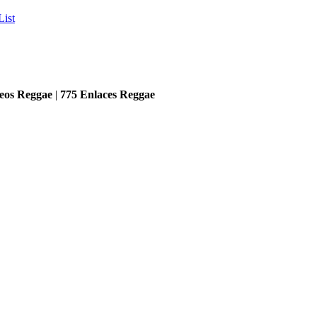
List
eos Reggae
|
775
Enlaces Reggae