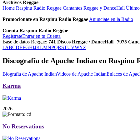
Archivos Reggae
Home Raspinu Radio Reggae
Cantantes Reggae y DanceHall
Último
Promocionate en Raspinu Radio Reggae
Anunciate en la Radio
Cuenta Raspinu Radio Reggae
Registrate
Entrar en tu Cuenta
Base de datos Reggae:
741
Discos Reggae / DanceHall
|
7975
Canc
1
A
B
C
D
E
F
G
H
I
J
K
L
M
N
P
Q
R
S
T
U
V
W
Y
Z
Discografía de Apache Indian en Raspinu 
Biografía de Apache Indian
Videos de Apache Indian
Enlaces de Apac
Karma
2026
No Reservations