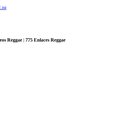
List
eos Reggae
|
775
Enlaces Reggae