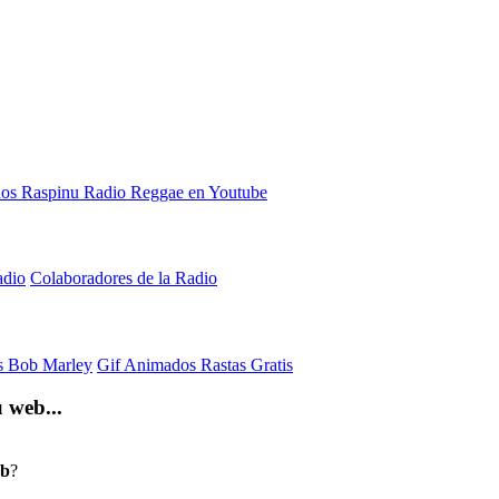
adio
Colaboradores de la Radio
is Bob Marley
Gif Animados Rastas Gratis
 web...
eb
?