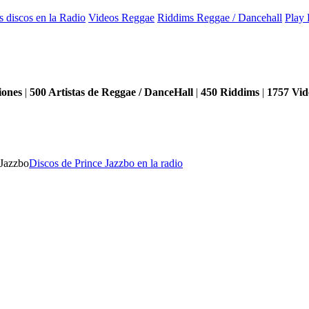
s discos en la Radio
Videos Reggae
Riddims Reggae / Dancehall
Play 
iones
|
500
Artistas de Reggae / DanceHall
|
450
Riddims
|
1757
Vid
 Jazzbo
Discos de Prince Jazzbo en la radio