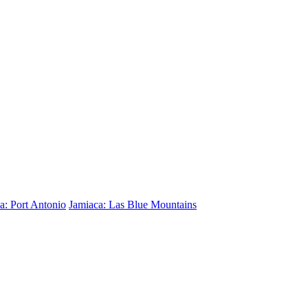
a: Port Antonio
Jamiaca: Las Blue Mountains