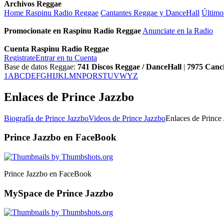
Archivos Reggae
Home Raspinu Radio Reggae
Cantantes Reggae y DanceHall
Último
Promocionate en Raspinu Radio Reggae
Anunciate en la Radio
Cuenta Raspinu Radio Reggae
Registrate
Entrar en tu Cuenta
Base de datos Reggae:
741
Discos Reggae / DanceHall
|
7975
Canc
1
A
B
C
D
E
F
G
H
I
J
K
L
M
N
P
Q
R
S
T
U
V
W
Y
Z
Enlaces de Prince Jazzbo
Biografía de Prince Jazzbo
Videos de Prince Jazzbo
Enlaces de Prince
Prince Jazzbo en FaceBook
Prince Jazzbo en FaceBook
MySpace de Prince Jazzbo