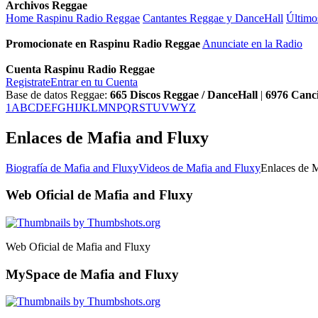
Archivos Reggae
Home Raspinu Radio Reggae
Cantantes Reggae y DanceHall
Último
Promocionate en Raspinu Radio Reggae
Anunciate en la Radio
Cuenta Raspinu Radio Reggae
Registrate
Entrar en tu Cuenta
Base de datos Reggae:
665
Discos Reggae / DanceHall
|
6976
Canc
1
A
B
C
D
E
F
G
H
I
J
K
L
M
N
P
Q
R
S
T
U
V
W
Y
Z
Enlaces de Mafia and Fluxy
Biografía de Mafia and Fluxy
Videos de Mafia and Fluxy
Enlaces de 
Web Oficial de Mafia and Fluxy
Web Oficial de Mafia and Fluxy
MySpace de Mafia and Fluxy