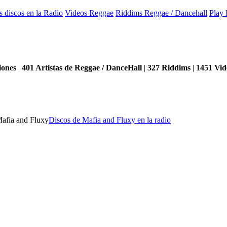
s discos en la Radio
Videos Reggae
Riddims Reggae / Dancehall
Play 
iones
|
401
Artistas de Reggae / DanceHall
|
327
Riddims
|
1451
Vid
Mafia and Fluxy
Discos de Mafia and Fluxy en la radio