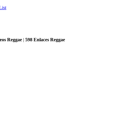
List
eos Reggae
|
598
Enlaces Reggae