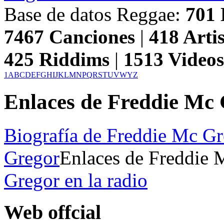
Base de datos Reggae:
701
7467
Canciones
|
418
Artis
425
Riddims
|
1513
Video
1
A
B
C
D
E
F
G
H
I
J
K
L
M
N
P
Q
R
S
T
U
V
W
Y
Z
Enlaces de Freddie Mc
Biografía de Freddie Mc G
Gregor
Enlaces de Freddie 
Gregor en la radio
Web offcial