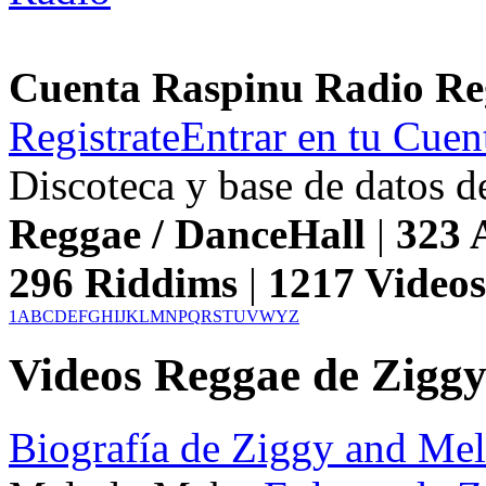
Cuenta Raspinu Radio Re
Registrate
Entrar en tu Cuen
Discoteca y base de datos 
Reggae / DanceHall
|
323
A
296
Riddims
|
1217
Video
1
A
B
C
D
E
F
G
H
I
J
K
L
M
N
P
Q
R
S
T
U
V
W
Y
Z
Videos Reggae de Zigg
Biografía de Ziggy and Me