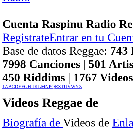
Cuenta Raspinu Radio Re
Registrate
Entrar en tu Cuen
Base de datos Reggae:
743
7998
Canciones
|
501
Artis
450
Riddims
|
1767
Video
1
A
B
C
D
E
F
G
H
I
J
K
L
M
N
P
Q
R
S
T
U
V
W
Y
Z
Videos Reggae de
Biografía de
Videos de
Enl