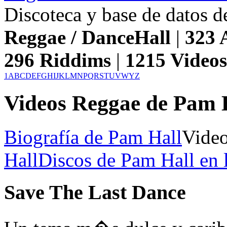
Discoteca y base de datos 
Reggae / DanceHall
|
323
A
296
Riddims
|
1215
Video
1
A
B
C
D
E
F
G
H
I
J
K
L
M
N
P
Q
R
S
T
U
V
W
Y
Z
Videos Reggae de Pam 
Biografía de Pam Hall
Video
Hall
Discos de Pam Hall en l
Save The Last Dance