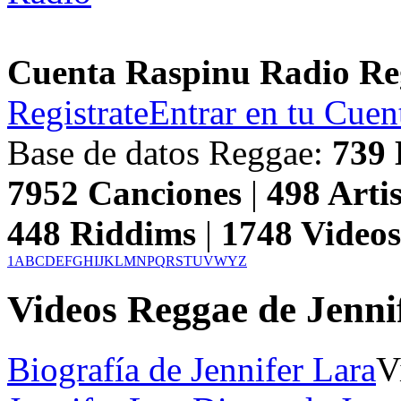
Cuenta Raspinu Radio Re
Registrate
Entrar en tu Cuen
Base de datos Reggae:
739
7952
Canciones
|
498
Artis
448
Riddims
|
1748
Video
1
A
B
C
D
E
F
G
H
I
J
K
L
M
N
P
Q
R
S
T
U
V
W
Y
Z
Videos Reggae de Jenni
Biografía de Jennifer Lara
V