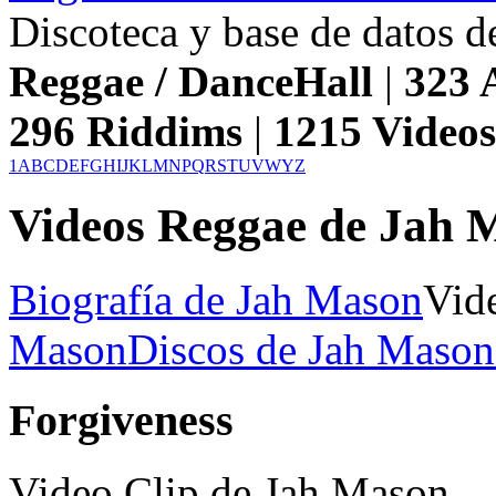
Discoteca y base de datos 
Reggae / DanceHall
|
323
A
296
Riddims
|
1215
Video
1
A
B
C
D
E
F
G
H
I
J
K
L
M
N
P
Q
R
S
T
U
V
W
Y
Z
Videos Reggae de Jah 
Biografía de Jah Mason
Vid
Mason
Discos de Jah Mason 
Forgiveness
Video Clip de Jah Mason