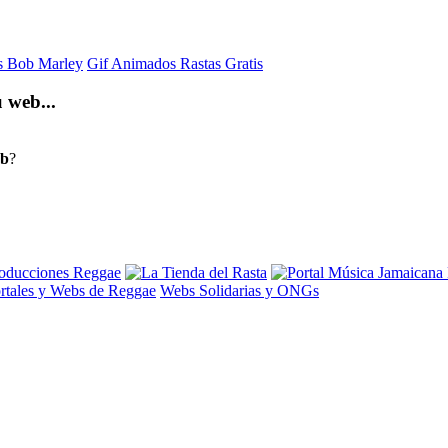
is Bob Marley
Gif Animados Rastas Gratis
 web...
eb
?
rtales y Webs de Reggae
Webs Solidarias y ONGs