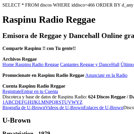
SELECT * FROM discos WHERE iddisco=466 ORDER BY d_an
Raspinu Radio Reggae
Emisora de Reggae y Dancehall Online gra
Comparte Raspinu !! con Tu gente!!
Archivos Reggae
Home Raspinu Radio Reggae
Cantantes Reggae y DanceHall
Último
Promocionate en Raspinu Radio Reggae
Anunciate en la Radio
Cuenta Raspinu Radio Reggae
Registrate
Entrar en tu Cuenta
Discoteca y base de datos de Raspinu Radio:
624
Discos Reggae / D
1
A
B
C
D
E
F
G
H
I
J
K
L
M
N
P
Q
R
S
T
U
V
W
Y
Z
Biografía de U-Brown
Videos de U-Brown
Enlaces de U-Brown
Disco
U-Brown
Repatriation
- 1979