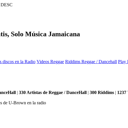
y DESC
tis, Solo Música Jamaicana
s discos en la Radio
Videos Reggae
Riddims Reggae / Dancehall
Play 
anceHall
|
330
Artistas de Reggae / DanceHall
|
300
Riddims
|
1237
s de U-Brown en la radio