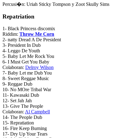
Percusi�n: Uriah Sticky Tompson y Zoot Skully Sims
Repatriation
1
- Black Princess discomix
Riddim:
Throw Me Corn
2
- natty Dread A De President
3
- President In Dub
4
- Leggo De Youth
5
- Baby Let Me Rock You
6
- I Must Get You Baby
Colaboran:
Delroy Wilson
7
- Baby Let me Dub You
8
- Sweet Reggae Music
9
- Reggae Dub
10
- No MOre Tribal War
11
- Kawasaki Dub
12
- Set Jah Jah
13
- Give The People
Colaboran:
Al Campbell
14
- The People Dub
15
- Repratiation
16
- Fire Keep Burning
17
- Dry Up Your Tears