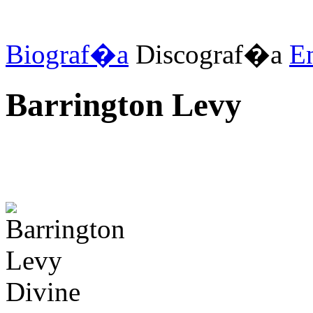
Biograf�a
Discograf�a
E
Barrington Levy