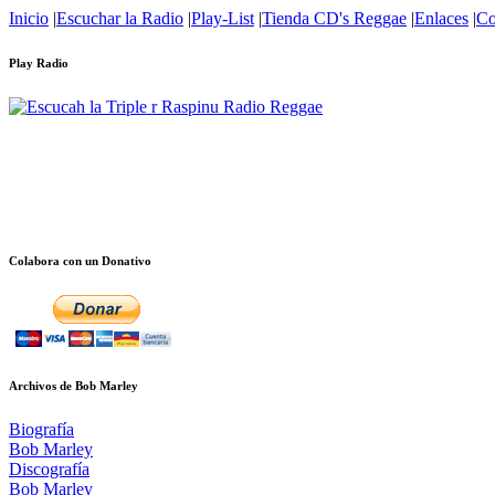
Inicio
|
Escuchar la Radio
|
Play-List
|
Tienda CD's Reggae
|
Enlaces
|
Co
Play Radio
Colabora con un Donativo
Archivos de Bob Marley
Biografía
Bob Marley
Discografía
Bob Marley