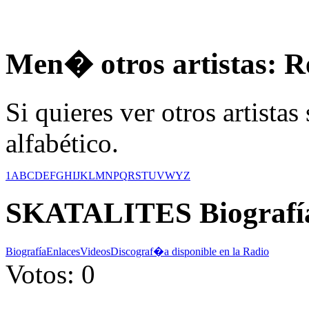
Men� otros artistas: R
Si quieres ver otros artistas
alfabético.
1
A
B
C
D
E
F
G
H
I
J
K
L
M
N
P
Q
R
S
T
U
V
W
Y
Z
SKATALITES
Biografí
Biografía
Enlaces
Videos
Discograf�a disponible en la Radio
Votos: 0