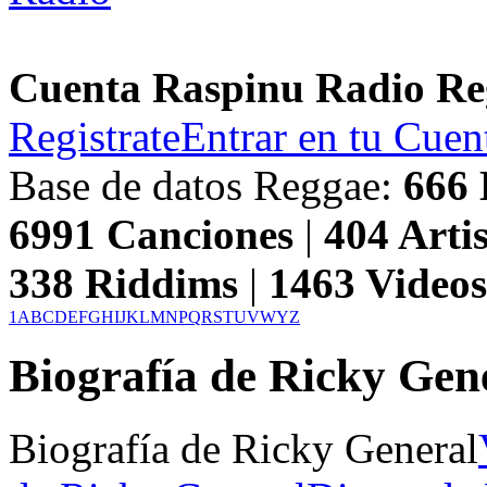
Cuenta Raspinu Radio Re
Registrate
Entrar en tu Cuen
Base de datos Reggae:
666
6991
Canciones
|
404
Artis
338
Riddims
|
1463
Video
1
A
B
C
D
E
F
G
H
I
J
K
L
M
N
P
Q
R
S
T
U
V
W
Y
Z
Biografía de Ricky Gen
Biografía de Ricky General