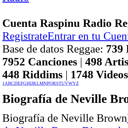
Cuenta Raspinu Radio Re
Registrate
Entrar en tu Cuen
Base de datos Reggae:
739
7952
Canciones
|
498
Artis
448
Riddims
|
1748
Video
1
A
B
C
D
E
F
G
H
I
J
K
L
M
N
P
Q
R
S
T
U
V
W
Y
Z
Biografía de Neville B
Biografía de Neville Brown