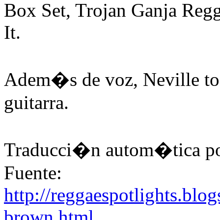
Box Set, Trojan Ganja Reg
It.
Adem�s de voz, Neville toc
guitarra.
Traducci�n autom�tica po
Fuente:
http://reggaespotlights.blo
brown.html