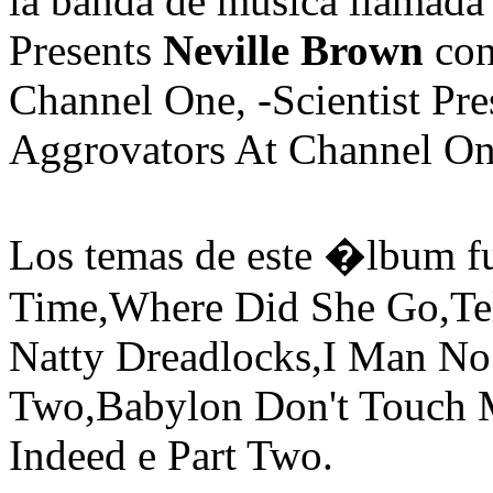
la banda de musica llamada
Presents
Neville Brown
con
Channel One, -Scientist Pr
Aggrovators At Channel On
Los temas de este �lbum fu
Time,Where Did She Go,Tel
Natty Dreadlocks,I Man No
Two,Babylon Don't Touch 
Indeed e Part Two.