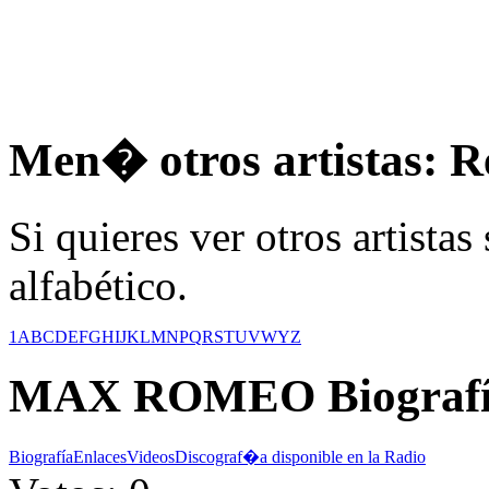
Men� otros artistas: R
Si quieres ver otros artistas
alfabético.
1
A
B
C
D
E
F
G
H
I
J
K
L
M
N
P
Q
R
S
T
U
V
W
Y
Z
MAX ROMEO
Biograf
Biografía
Enlaces
Videos
Discograf�a disponible en la Radio