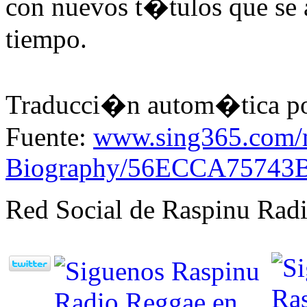
con nuevos t�tulos que se
tiempo.
Traducci�n autom�tica po
Fuente:
www.sing365.com/m
Biography/56ECCA7574
Red Social de Raspinu Radi