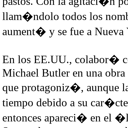
pastos. Con la agitaci�n p
llam�ndolo todos los nomb
aument� y se fue a Nueva 
En los EE.UU., colabor� c
Michael Butler en una obra 
que protagoniz�, aunque l
tiempo debido a su car�ct
entonces apareci� en el �