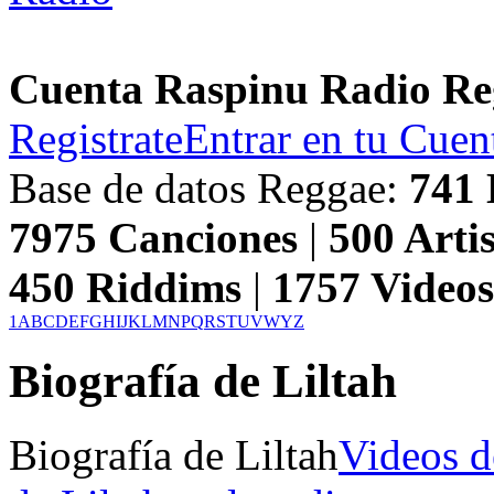
Cuenta Raspinu Radio Re
Registrate
Entrar en tu Cuen
Base de datos Reggae:
741
7975
Canciones
|
500
Artis
450
Riddims
|
1757
Video
1
A
B
C
D
E
F
G
H
I
J
K
L
M
N
P
Q
R
S
T
U
V
W
Y
Z
Biografía de Liltah
Biografía de Liltah
Videos d