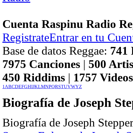
Cuenta Raspinu Radio Re
Registrate
Entrar en tu Cuen
Base de datos Reggae:
741
7975
Canciones
|
500
Artis
450
Riddims
|
1757
Video
1
A
B
C
D
E
F
G
H
I
J
K
L
M
N
P
Q
R
S
T
U
V
W
Y
Z
Biografía de Joseph St
Biografía de Joseph Steppe