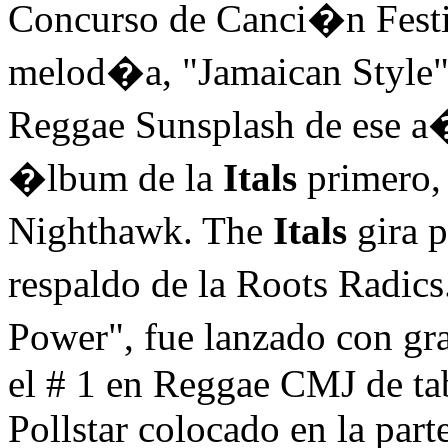
Concurso de Canci�n Festiv
melod�a, "Jamaican Style",
Reggae Sunsplash de ese a�
�lbum de la
Itals
primero, 
Nighthawk. The
Itals
gira 
respaldo de la Roots Radi
Power", fue lanzado con g
el # 1 en Reggae CMJ de tab
Pollstar colocado en la part