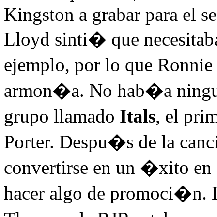
Kingston a grabar para el 
Lloyd sinti� que necesita
ejemplo, por lo que Ronnie
armon�a. No hab�a ningun
grupo llamado
Itals
, el pr
Porter. Despu�s de la can
convertirse en un �xito en 
hacer algo de promoci�n. L