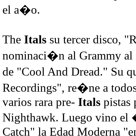
el a�o.
The
Itals
su tercer disco, 
nominaci�n al Grammy al 
de "Cool And Dread." Su q
Recordings", re�ne a todo
varios rara pre-
Itals
pistas 
Nighthawk. Luego vino el 
Catch" la Edad Moderna "en 