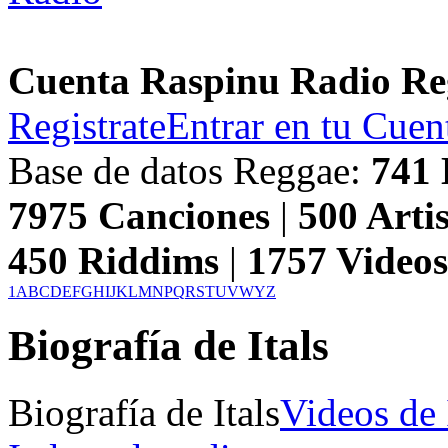
Cuenta Raspinu Radio Re
Registrate
Entrar en tu Cuen
Base de datos Reggae:
741
7975
Canciones
|
500
Artis
450
Riddims
|
1757
Video
1
A
B
C
D
E
F
G
H
I
J
K
L
M
N
P
Q
R
S
T
U
V
W
Y
Z
Biografía de Itals
Biografía de Itals
Videos de 