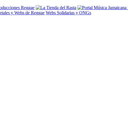
rtales y Webs de Reggae
Webs Solidarias y ONGs