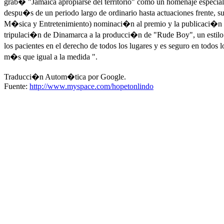
grab� "Jamaica apropiarse del territorio" como un homenaje especial 
despu�s de un periodo largo de ordinario hasta actuaciones frente
M�sica y Entretenimiento) nominaci�n al premio y la publicaci�n d
tripulaci�n de Dinamarca a la producci�n de "Rude Boy", un estilo di
los pacientes en el derecho de todos los lugares y es seguro en todos
m�s que igual a la medida ".
Traducci�n Autom�tica por Google.
Fuente:
http://www.myspace.com/hopetonlindo