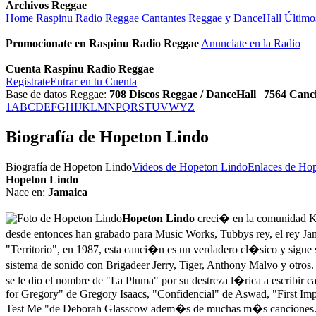
Archivos Reggae
Home Raspinu Radio Reggae
Cantantes Reggae y DanceHall
Último
Promocionate en Raspinu Radio Reggae
Anunciate en la Radio
Cuenta Raspinu Radio Reggae
Registrate
Entrar en tu Cuenta
Base de datos Reggae:
708
Discos Reggae / DanceHall
|
7564
Canc
1
A
B
C
D
E
F
G
H
I
J
K
L
M
N
P
Q
R
S
T
U
V
W
Y
Z
Biografía de Hopeton Lindo
Biografía de Hopeton Lindo
Videos de Hopeton Lindo
Enlaces de Ho
Hopeton Lindo
Nace en:
Jamaica
Hopeton Lindo
creci� en la comunidad Ke
desde entonces han grabado para Music Works, Tubbys rey, el rey Jam
"Territorio", en 1987, esta canci�n es un verdadero cl�sico y sigue s
sistema de sonido con Brigadeer Jerry, Tiger, Anthony Malvo y otro
se le dio el nombre de "La Pluma" por su destreza l�rica a escribi
for Gregory" de Gregory Isaacs, "Confidencial" de Aswad, "First I
Test Me "de Deborah Glasscow adem�s de muchas m�s canciones. Hope