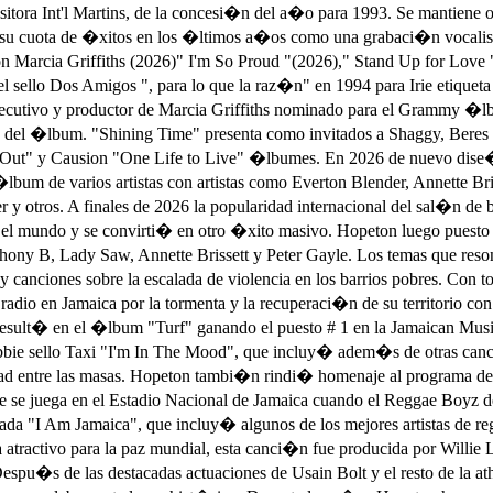
tora Int'l Martins, de la concesi�n del a�o para 1993. Se mantiene 
 su cuota de �xitos en los �ltimos a�os como una grabaci�n vocalist
on Marcia Griffiths (2026)" I'm So Proud "(2026)," Stand Up for Love
sello Dos Amigos ", para lo que la raz�n" en 1994 para Irie etiqueta d
jecutivo y productor de Marcia Griffiths nominado para el Grammy �l
i�n del �lbum. "Shining Time" presenta como invitados a Shaggy, Bere
l Out" y Causion "One Life to Live" �lbumes. En 2026 de nuevo dise�
�lbum de varios artistas con artistas como Everton Blender, Annette Bri
tros. A finales de 2026 la popularidad internacional del sal�n de bai
o el mundo y se convirti� en otro �xito masivo. Hopeton luego puesto e
thony B, Lady Saw, Annette Brissett y Peter Gayle. Los temas que res
 y canciones sobre la escalada de violencia en los barrios pobres. Con
a radio en Jamaica por la tormenta y la recuperaci�n de su territorio
o result� en el �lbum "Turf" ganando el puesto # 1 en la Jamaican M
bie sello Taxi "I'm In The Mood", que incluy� adem�s de otras canci
ad entre las masas. Hopeton tambi�n rindi� homenaje al programa de
re se juega en el Estadio Nacional de Jamaica cuando el Reggae Boyz d
ada "I Am Jamaica", que incluy� algunos de los mejores artistas de r
activo para la paz mundial, esta canci�n fue producida por Willie Li
pu�s de las destacadas actuaciones de Usain Bolt y el resto de la a