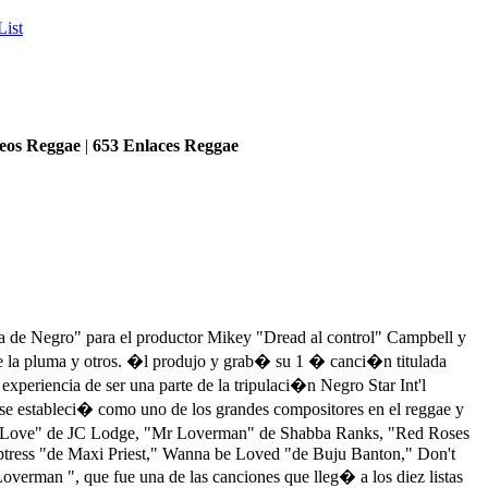
List
eos Reggae
|
653
Enlaces Reggae
 de Negro" para el productor Mikey "Dread al control" Campbell y
de la pluma y otros. �l produjo y grab� su 1 � canci�n titulada
xperiencia de ser una parte de la tripulaci�n Negro Star Int'l
se estableci� como uno de los grandes compositores en el reggae y
hone Love" de JC Lodge, "Mr Loverman" de Shabba Ranks, "Red Roses
ptress "de Maxi Priest," Wanna be Loved "de Buju Banton," Don't
rman ", que fue una de las canciones que lleg� a los diez listas