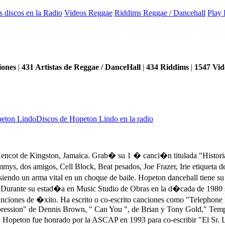
s discos en la Radio
Videos Reggae
Riddims Reggae / Dancehall
Play 
iones
|
431
Artistas de Reggae / DanceHall
|
434
Riddims
|
1547
Vid
peton Lindo
Discos de Hopeton Lindo en la radio
ncot de Kingston, Jamaica. Grab� su 1 � canci�n titulada "Historia
mys, dos amigos, Cell Block, Beat pesados, Joe Frazer, Irie etiqueta 
iendo un arma vital en un choque de baile. Hopeton dancehall tiene su e
s. Durante su estad�a en Music Studio de Obras en la d�cada de 1980 
r canciones de �xito. Ha escrito o co-escrito canciones como "Telep
mpression" de Dennis Brown, " Can You ", de Brian y Tony Gold," Tem
ton fue honrado por la ASCAP en 1993 para co-escribir "El Sr. Love