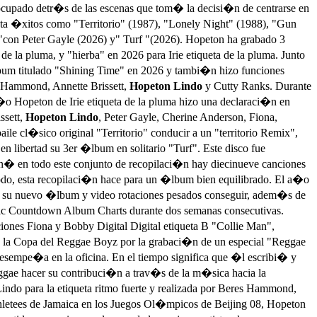
ocupado detr�s de las escenas que tom� la decisi�n de centrarse en
a �xitos como "Territorio" (1987), "Lonely Night" (1988), "Gun
 "con Peter Gayle (2026) y" Turf "(2026). Hopeton ha grabado 3
e la pluma, y "hierba" en 2026 para Irie etiqueta de la pluma. Junto
bum titulado "Shining Time" en 2026 y tambi�n hizo funciones
s Hammond, Annette Brissett,
Hopeton Lindo
y Cutty Ranks. Durante
o Hopeton de Irie etiqueta de la pluma hizo una declaraci�n en
ssett,
Hopeton Lindo
, Peter Gayle, Cherine Anderson, Fiona,
le cl�sico original "Territorio" conducir a un "territorio Remix",
n libertad su 3er �lbum en solitario "Turf". Este disco fue
on� en todo este conjunto de recopilaci�n hay diecinueve canciones
 todo, esta recopilaci�n hace para un �lbum bien equilibrado. El a�o
 con su nuevo �lbum y video rotaciones pesados conseguir, adem�s de
usic Countdown Album Charts durante dos semanas consecutivas.
ones Fiona y Bobby Digital Digital etiqueta B "Collie Man",
 la Copa del Reggae Boyz por la grabaci�n de un especial "Reggae
esempe�a en la oficina. En el tiempo significa que �l escribi� y
eggae hacer su contribuci�n a trav�s de la m�sica hacia la
ndo para la etiqueta ritmo fuerte y realizada por Beres Hammond,
thletees de Jamaica en los Juegos Ol�mpicos de Beijing 08, Hopeton