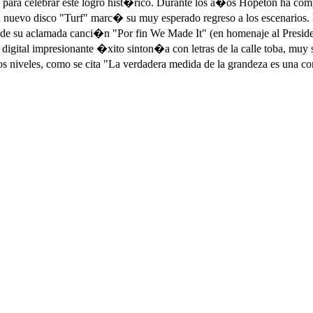
para celebrar este logro hist�rico. Durante los a�os Hopeton ha compa
, su nuevo disco "Turf" marc� su muy esperado regreso a los escena
e su aclamada canci�n "Por fin We Made It" (en homenaje al Presiden
gital impresionante �xito sinton�a con letras de la calle toba, muy si
 los niveles, como se cita "La verdadera medida de la grandeza es una 