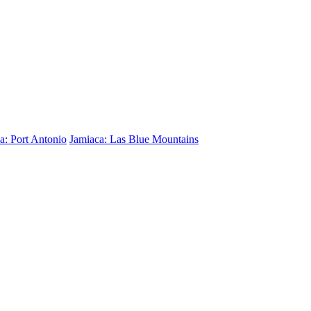
a: Port Antonio
Jamiaca: Las Blue Mountains