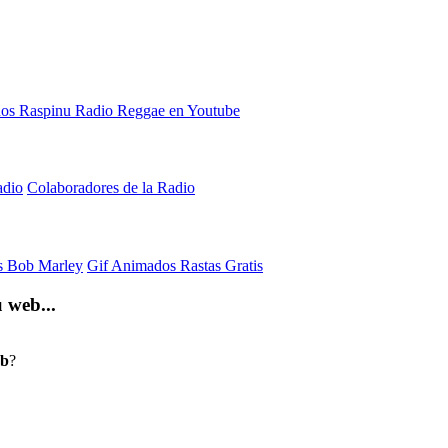
adio
Colaboradores de la Radio
is Bob Marley
Gif Animados Rastas Gratis
 web...
eb
?