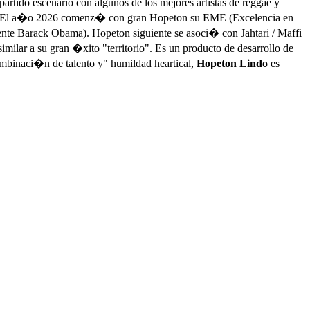
rtido escenario con algunos de los mejores artistas de reggae y
rios. El a�o 2026 comenz� con gran Hopeton su EME (Excelencia en
te Barack Obama). Hopeton siguiente se asoci� con Jahtari / Maffi
milar a su gran �xito "territorio". Es un producto de desarrollo de
combinaci�n de talento y" humildad heartical,
Hopeton Lindo
es