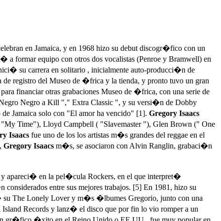
celebran en Jamaica, y en 1968 hizo su debut discogr�fico con un
 a formar equipo con otros dos vocalistas (Penroe y Bramwell) en
nici� su carrera en solitario , inicialmente auto-producci�n de
de registro del Museo de �frica y la tienda, y pronto tuvo un gran
para financiar otras grabaciones Museo de �frica, con una serie de
 Negro Negro a Kill "," Extra Classic ", y su versi�n de Dobby
de Jamaica solo con "El amor ha vencido" [1].
Gregory Isaacs
( "My Time"), Lloyd Campbell ( "Slavemaster "), Glen Brown (" One
ry Isaacs
fue uno de los los artistas m�s grandes del reggae en el
8,
Gregory Isaacs
m�s, se asociaron con Alvin Ranglin, grabaci�n
 y apareci� en la pel�cula Rockers, en el que interpret�
 considerados entre sus mejores trabajos. [5] En 1981, hizo su
lic� su The Lonely Lover y m�s �lbumes Gregorio, junto con una
land Records y lanz� el disco que por fin lo vio romper a un
 un gr�fico �xito en el Reino Unido o EE.UU., fue muy popular en