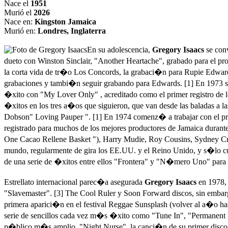
Nace el
1951
Murió el
2026
Nace en:
Kingston Jamaica
Murió en:
Londres, Inglaterra
En su adolescencia,
Gregory Isaacs
se conv
dueto con Winston Sinclair, "Another Heartache", grabado para el pr
la corta vida de tr�o Los Concords, la grabaci�n para Rupie Edwar
grabaciones y tambi�n seguir grabando para Edwards. [1] En 1973 se a
�xito con "My Lover Only" , acreditado como el primer registro de l
�xitos en los tres a�os que siguieron, que van desde las baladas a l
Dobson" Loving Pauper ". [1] En 1974 comenz� a trabajar con el pr
registrado para muchos de los mejores productores de Jamaica dura
One Cacao Rellene Basket "), Harry Mudie, Roy Cousins, Sydney Croo
mundo, regularmente de gira los EE.UU. y el Reino Unido, y s�lo c
de una serie de �xitos entre ellos "Frontera" y "N�mero Uno" para 
Estrellato internacional parec�a asegurada
Gregory Isaacs
en 1978, 
"Slavemaster". [3] The Cool Ruler y Soon Forward discos, sin embarg
primera aparici�n en el festival Reggae Sunsplash (volver al a�o 
serie de sencillos cada vez m�s �xito como "Tune In", "Permanent 
p�blico m�s amplio, "Night Nurse", la canci�n de su primer disco 