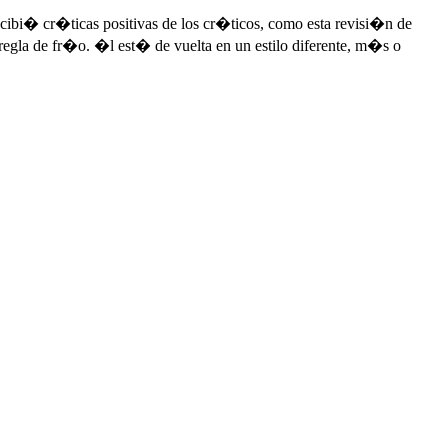
i� cr�ticas positivas de los cr�ticos, como esta revisi�n de
a de fr�o. �l est� de vuelta en un estilo diferente, m�s o