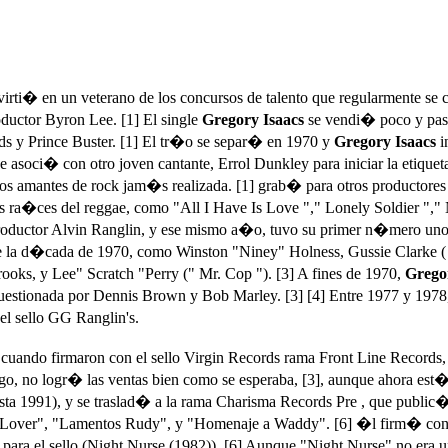
irti� en un veterano de los concursos de talento que regularmente se 
oductor Byron Lee. [1] El single
Gregory Isaacs
se vendi� poco y pas�
ds y Prince Buster. [1] El tr�o se separ� en 1970 y
Gregory Isaacs
i
soci� con otro joven cantante, Errol Dunkley para iniciar la etiqueta 
os amantes de rock jam�s realizada. [1] grab� para otros productores 
as ra�ces del reggae, como "All I Have Is Love "," Lonely Soldier ","
oductor Alvin Ranglin, y ese mismo a�o, tuvo su primer n�mero uno 
nte la d�cada de 1970, como Winston "Niney" Holness, Gussie Clarke 
ks, y Lee" Scratch "Perry (" Mr. Cop "). [3] A fines de 1970,
Grego
uestionada por Dennis Brown y Bob Marley. [3] [4] Entre 1977 y 197
el sello GG Ranglin's.
cuando firmaron con el sello Virgin Records rama Front Line Records,
o, no logr� las ventas bien como se esperaba, [3], aunque ahora est�n
hasta 1991), y se traslad� a la rama Charisma Records Pre , que pub
Lover", "Lamentos Rudy", y "Homenaje a Waddy". [6] �l firm� con Is
para el sello (Night Nurse (1982)). [6] Aunque "Night Nurse" no era