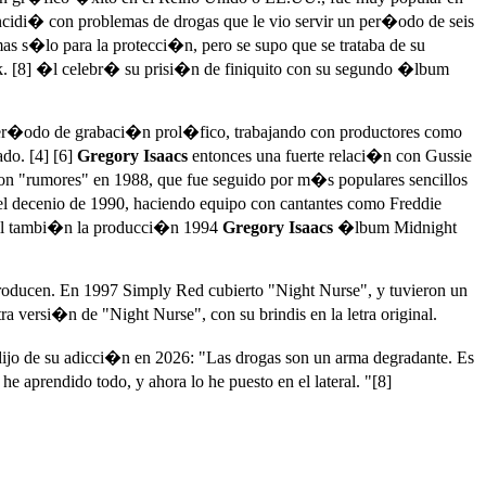
cidi� con problemas de drogas que le vio servir un per�odo de seis
s s�lo para la protecci�n, pero se supo que se trataba de su
k. [8] �l celebr� su prisi�n de finiquito con su segundo �lbum
�odo de grabaci�n prol�fico, trabajando con productores como
do. [4] [6]
Gregory Isaacs
entonces una fuerte relaci�n con Gussie
con "rumores" en 1988, que fue seguido por m�s populares sencillos
 decenio de 1990, haciendo equipo con cantantes como Freddie
ell tambi�n la producci�n 1994
Gregory Isaacs
�lbum Midnight
e producen. En 1997 Simply Red cubierto "Night Nurse", y tuvieron un
versi�n de "Night Nurse", con su brindis en la letra original.
 dijo de su adicci�n en 2026: "Las drogas son un arma degradante. Es
 aprendido todo, y ahora lo he puesto en el lateral. "[8]