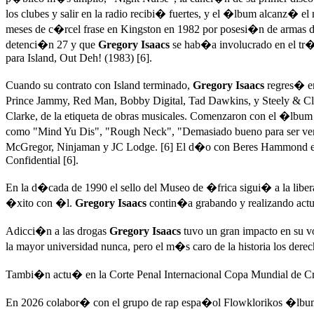
los clubes y salir en la radio recibi� fuertes, y el �lbum alcanz� 
meses de c�rcel frase en Kingston en 1982 por posesi�n de armas de 
detenci�n 27 y que
Gregory Isaacs
se hab�a involucrado en el tr�
para Island, Out Deh! (1983) [6].
Cuando su contrato con Island terminado,
Gregory Isaacs
regres� e
Prince Jammy, Red Man, Bobby Digital, Tad Dawkins, y Steely & Clevi
Clarke, de la etiqueta de obras musicales. Comenzaron con el �lbu
como "Mind Yu Dis", "Rough Neck", "Demasiado bueno para ser verd
McGregor, Ninjaman y JC Lodge. [6] El d�o con Beres Hammond en
Confidential [6].
En la d�cada de 1990 el sello del Museo de �frica sigui� a la lib
�xito con �l.
Gregory Isaacs
contin�a grabando y realizando actua
Adicci�n a las drogas
Gregory Isaacs
tuvo un gran impacto en su vo
la mayor universidad nunca, pero el m�s caro de la historia los derec
Tambi�n actu� en la Corte Penal Internacional Copa Mundial de Cr
En 2026 colabor� con el grupo de rap espa�ol Flowklorikos �lbu