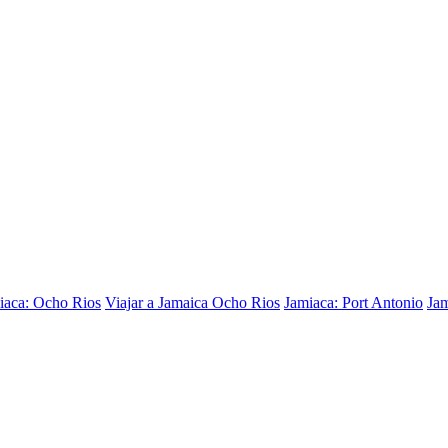
iaca: Ocho Rios
Viajar a Jamaica Ocho Rios
Jamiaca: Port Antonio
Jam