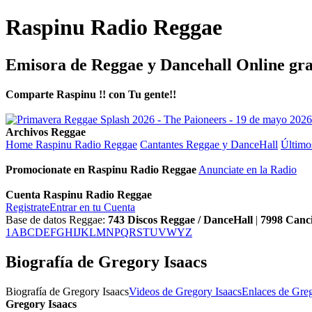
Raspinu Radio Reggae
Emisora de Reggae y Dancehall Online gra
Comparte Raspinu !! con Tu gente!!
Archivos Reggae
Home Raspinu Radio Reggae
Cantantes Reggae y DanceHall
Último
Promocionate en Raspinu Radio Reggae
Anunciate en la Radio
Cuenta Raspinu Radio Reggae
Registrate
Entrar en tu Cuenta
Base de datos Reggae:
743
Discos Reggae / DanceHall
|
7998
Canc
1
A
B
C
D
E
F
G
H
I
J
K
L
M
N
P
Q
R
S
T
U
V
W
Y
Z
Biografía de Gregory Isaacs
Biografía de Gregory Isaacs
Videos de Gregory Isaacs
Enlaces de Greg
Gregory Isaacs