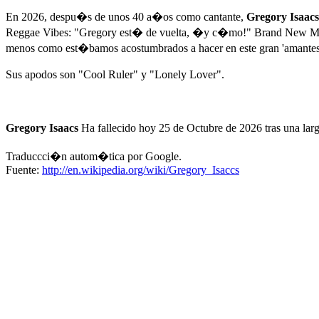
En 2026, despu�s de unos 40 a�os como cantante,
Gregory Isaacs
Reggae Vibes: "Gregory est� de vuelta, �y c�mo!" Brand New Me "
menos como est�bamos acostumbrados a hacer en este gran 'amantes d
Sus apodos son "Cool Ruler" y "Lonely Lover".
Gregory Isaacs
Ha fallecido hoy 25 de Octubre de 2026 tras una lar
Traduccci�n autom�tica por Google.
Fuente:
http://en.wikipedia.org/wiki/Gregory_Isaccs