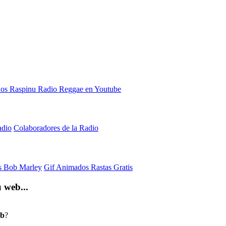
adio
Colaboradores de la Radio
is Bob Marley
Gif Animados Rastas Gratis
 web...
eb
?