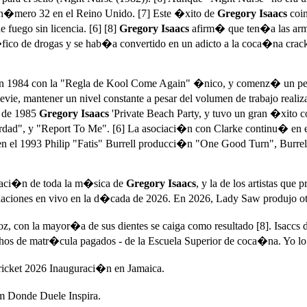
el n�mero 32 en el Reino Unido. [7] Este �xito de
Gregory Isaacs
coin
fuego sin licencia. [6] [8]
Gregory Isaacs
afirm� que ten�a las arma
fico de drogas y se hab�a convertido en un adicto a la coca�na crac
n 1984 con la "Regla de Kool Come Again" �nico, y comenz� un per
e, mantener un nivel constante a pesar del volumen de trabajo realiza
m de 1985
Gregory Isaacs
'Private Beach Party, y tuvo un gran �xito 
ad", y "Report To Me". [6] La asociaci�n con Clarke continu� en el
 el 1993 Philip "Fatis" Burrell producci�n "One Good Turn", Burr
eraci�n de toda la m�sica de
Gregory Isaacs
, y la de los artistas qu
ciones en vivo en la d�cada de 2026. En 2026, Lady Saw produjo otra 
z, con la mayor�a de sus dientes se caiga como resultado [8]. Isaccs
hos de matr�cula pagados - de la Escuela Superior de coca�na. Yo lo he
icket 2026 Inauguraci�n en Jamaica.
m Donde Duele Inspira.