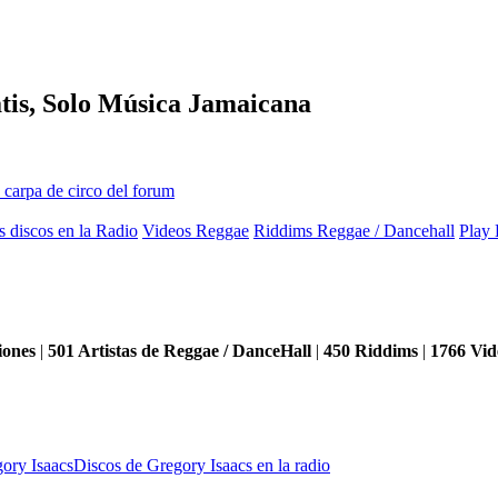
tis, Solo Música Jamaicana
s discos en la Radio
Videos Reggae
Riddims Reggae / Dancehall
Play 
iones
|
501
Artistas de Reggae / DanceHall
|
450
Riddims
|
1766
Vid
ory Isaacs
Discos de Gregory Isaacs en la radio