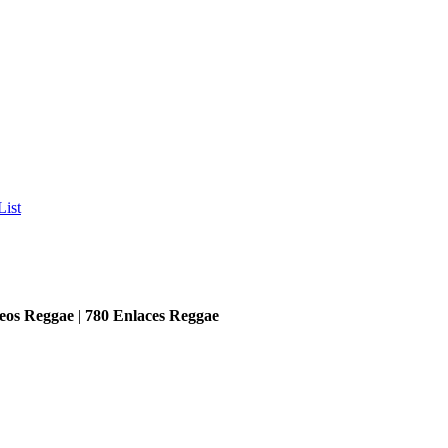
List
eos Reggae
|
780
Enlaces Reggae