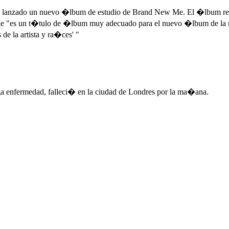
lanzado un nuevo �lbum de estudio de Brand New Me. El �lbum recib
es un t�tulo de �lbum muy adecuado para el nuevo �lbum de la regl
e la artista y ra�ces' "
ga enfermedad, falleci� en la ciudad de Londres por la ma�ana.