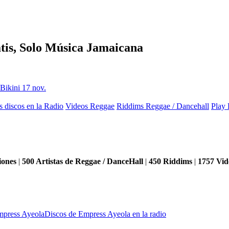
tis, Solo Música Jamaicana
s discos en la Radio
Videos Reggae
Riddims Reggae / Dancehall
Play 
iones
|
500
Artistas de Reggae / DanceHall
|
450
Riddims
|
1757
Vid
mpress Ayeola
Discos de Empress Ayeola en la radio