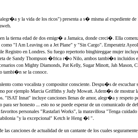
a alegr�a y la vida de los ricos") presenta a s� misma al expediente
aweh.
 en la tierna edad de dos emigr� a Jamaica, donde creci�. Ella comen
 como "I Am Leaving on a Jet Plane" y "Sin Cargo". Emperatriz Ayeol
e Registro en Londres. Su fuego repertorio binghireggae mujer incluye
ueta de Sandy Thompson �frica r�o Nilo, ambos tambi�n incluidos en
narios con Mighty Diamonds, Pat Kelly, Sugar Minott, Jah Mason, Cap
o tambi�n se la conoce.
alento como vocalista y compositor consciente. Despu�s de escuchar s
omo por ejemplo Marcia Griffiths y Judy Mowatt. Adem�s de mostrar la
s. "ISAT Innat" incluye canciones llenas de amor, alegr�a y respeto 
ro para ser honesto ... esto no se puede esperar de un comunicado de d
s favoritos personales "Rastafari Works", la maravillosa "Tenga cuidado
bilonia "y la excepcional" Ketch le Heng �l ".
 de las canciones de actualidad de un cantante de los cuales seguram