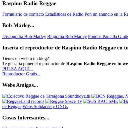
Raspinu Radio Reggae
Formulario de contacto
Estadísticas de Radio
Pon un anuncio en la R
Bob Marley...
Discografía Bob Marley
Biografía Bob Marley
Fondos Pantalla Grat
Inserta el reproductor de Raspinu Radio Reggae en tu
Tienes un web o un blog?
Te gustaría poner el reproductor de
Raspinu Radio Reggae
en
tu w
PULSA AQUÍ...
Reproductor Gratis...
Webs Amigas...
de Reggae
Webs Solidarias y ONGs
Cosas Interesantes...