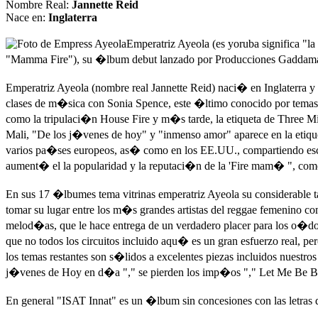
Nombre Real:
Jannette Reid
Nace en:
Inglaterra
Emperatriz Ayeola (es yoruba significa "l
"Mamma Fire"), su �lbum debut lanzado por Producciones Gaddam
Emperatriz Ayeola (nombre real Jannette Reid) naci� en Inglaterra y
clases de m�sica con Sonia Spence, este �ltimo conocido por temas
como la tripulaci�n House Fire y m�s tarde, la etiqueta de Three Mil
Mali, "De los j�venes de hoy" y "inmenso amor" aparece en la etiq
varios pa�ses europeos, as� como en los EE.UU., compartiendo esce
aument� el la popularidad y la reputaci�n de la 'Fire mam� ", com
En sus 17 �lbumes tema vitrinas emperatriz Ayeola su considerable t
tomar su lugar entre los m�s grandes artistas del reggae femenino c
melod�as, que le hace entrega de un verdadero placer para los o�do
que no todos los circuitos incluido aqu� es un gran esfuerzo real, pe
los temas restantes son s�lidos a excelentes piezas incluidos nuestro
j�venes de Hoy en d�a "," se pierden los imp�os "," Let Me Be Ba
En general "ISAT Innat" es un �lbum sin concesiones con las letras