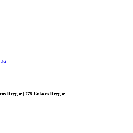
List
eos Reggae
|
775
Enlaces Reggae