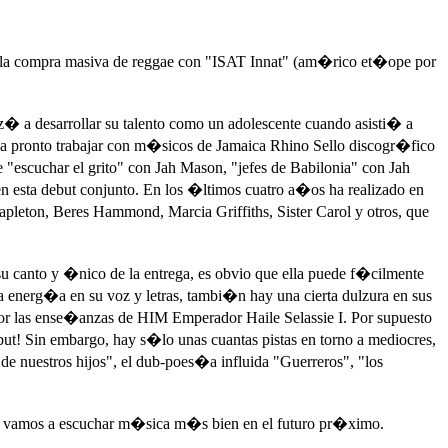
 de la compra masiva de reggae con "ISAT Innat" (am�rico et�ope por
z� a desarrollar su talento como un adolescente cuando asisti� a
a pronto trabajar con m�sicos de Jamaica Rhino Sello discogr�fico
 "escuchar el grito" con Jah Mason, "jefes de Babilonia" con Jah
 esta debut conjunto. En los �ltimos cuatro a�os ha realizado en
leton, Beres Hammond, Marcia Griffiths, Sister Carol y otros, que
u canto y �nico de la entrega, es obvio que ella puede f�cilmente
 energ�a en su voz y letras, tambi�n hay una cierta dulzura en sus
por las ense�anzas de HIM Emperador Haile Selassie I. Por supuesto
ebut! Sin embargo, hay s�lo unas cuantas pistas en torno a mediocres,
 de nuestros hijos", el dub-poes�a influida "Guerreros", "los
ente vamos a escuchar m�sica m�s bien en el futuro pr�ximo.