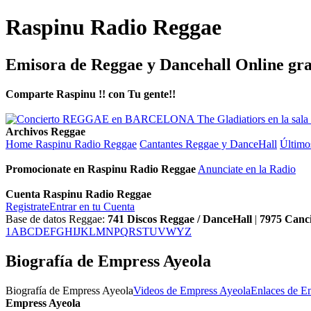
Raspinu Radio Reggae
Emisora de Reggae y Dancehall Online gra
Comparte Raspinu !! con Tu gente!!
Archivos Reggae
Home Raspinu Radio Reggae
Cantantes Reggae y DanceHall
Último
Promocionate en Raspinu Radio Reggae
Anunciate en la Radio
Cuenta Raspinu Radio Reggae
Registrate
Entrar en tu Cuenta
Base de datos Reggae:
741
Discos Reggae / DanceHall
|
7975
Canc
1
A
B
C
D
E
F
G
H
I
J
K
L
M
N
P
Q
R
S
T
U
V
W
Y
Z
Biografía de Empress Ayeola
Biografía de Empress Ayeola
Videos de Empress Ayeola
Enlaces de E
Empress Ayeola