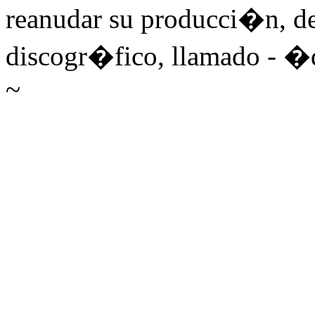
reanudar su producci�n, de
discogr�fico, llamado - �
~