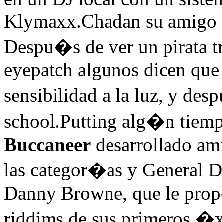
Klymaxx.Chadan su amigo B
Despu�s de ver un pirata t
eyepatch algunos dicen que 
sensibilidad a la luz, y des
school.Putting alg�n tiemp
Buccaneer
desarrollado am
las categor�as y General D
Danny Browne, que le prop
riddims de sus primeros �x