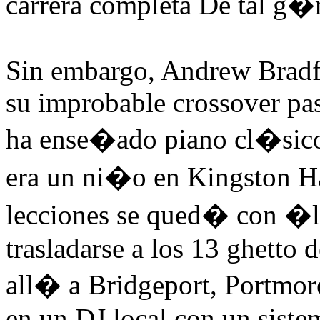
carrera completa De tal g
Sin embargo, Andrew Bradfor
su improbable crossover pas
ha ense�ado piano cl�sic
era un ni�o en Kingston Ha
lecciones se qued� con �l 
trasladarse a los 13 ghetto
all� a Bridgeport, Portmor
en un DJ local con un sist