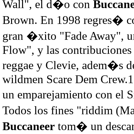
Wall", el d�o con
Buccane
Brown. En 1998 regres� 
gran �xito "Fade Away", u
Flow", y las contribuciones
reggae y Clevie, adem�s d
wildmen Scare Dem Crew.1
un emparejamiento con el 
Todos los fines "riddim (Ma
Buccaneer
tom� un descan