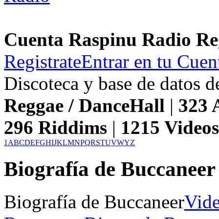
Cuenta Raspinu Radio Re
Registrate
Entrar en tu Cuen
Discoteca y base de datos 
Reggae / DanceHall
|
323
A
296
Riddims
|
1215
Video
1
A
B
C
D
E
F
G
H
I
J
K
L
M
N
P
Q
R
S
T
U
V
W
Y
Z
Biografía de Buccaneer
Biografía de Buccaneer
Vide