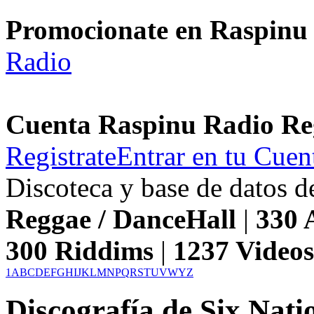
Promocionate en Raspinu
Radio
Cuenta Raspinu Radio Re
Registrate
Entrar en tu Cuen
Discoteca y base de datos 
Reggae / DanceHall
|
330
A
300
Riddims
|
1237
Video
1
A
B
C
D
E
F
G
H
I
J
K
L
M
N
P
Q
R
S
T
U
V
W
Y
Z
Discografía de Six Nat