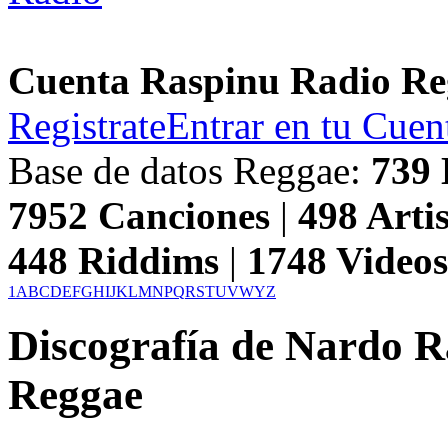
Cuenta Raspinu Radio Re
Registrate
Entrar en tu Cuen
Base de datos Reggae:
739
7952
Canciones
|
498
Artis
448
Riddims
|
1748
Video
1
A
B
C
D
E
F
G
H
I
J
K
L
M
N
P
Q
R
S
T
U
V
W
Y
Z
Discografía de Nardo 
Reggae