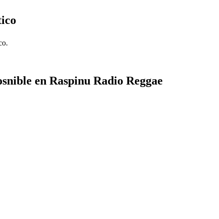
tico
co.
osnible en Raspinu Radio Reggae