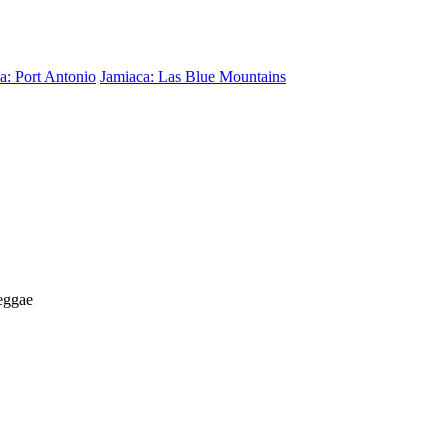
a: Port Antonio
Jamiaca: Las Blue Mountains
Reggae