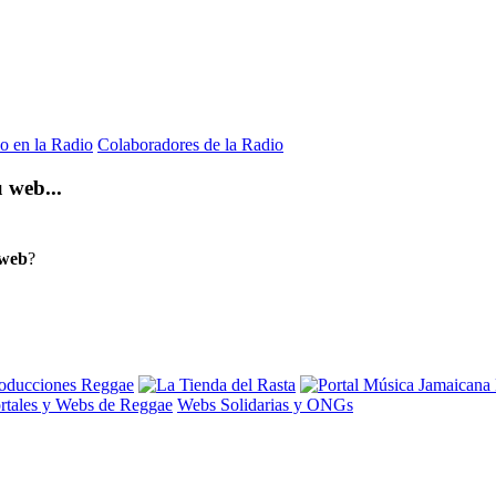
o en la Radio
Colaboradores de la Radio
 web...
 web
?
rtales y Webs de Reggae
Webs Solidarias y ONGs