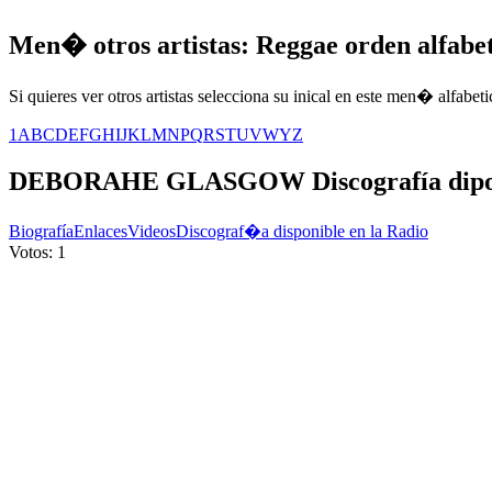
Men� otros artistas: Reggae orden alfabe
Si quieres ver otros artistas selecciona su inical en este men� alfabeti
1
A
B
C
D
E
F
G
H
I
J
K
L
M
N
P
Q
R
S
T
U
V
W
Y
Z
DEBORAHE GLASGOW
Discografía dip
Biografía
Enlaces
Videos
Discograf�a disponible en la Radio
Votos: 1