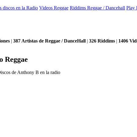
s discos en la Radio
Videos Reggae
Riddims Reggae / Dancehall
Play 
iones
|
387
Artistas de Reggae / DanceHall
|
326
Riddims
|
1406
Vid
io Reggae
iscos de Anthony B en la radio