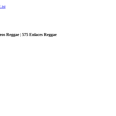
List
eos Reggae
|
575
Enlaces Reggae