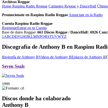
Archivos Reggae
Home Raspinu Radio Reggae
Cantantes Reggae y DanceHall
Último
Promocionate en Raspinu Radio Reggae
Anunciate en la Radio
Cuenta Raspinu Radio Reggae
Registrate
Entrar en tu Cuenta
Base de datos Reggae:
661
Discos Reggae / DanceHall
|
6926
Canc
1
A
B
C
D
E
F
G
H
I
J
K
L
M
N
P
Q
R
S
T
U
V
W
Y
Z
Discografía de Anthony B en Raspinu Rad
Biografía de Anthony B
Videos de Anthony B
Enlaces de Anthony B
D
Seven Seals
1999
Discos donde ha colaborado
Anthony B